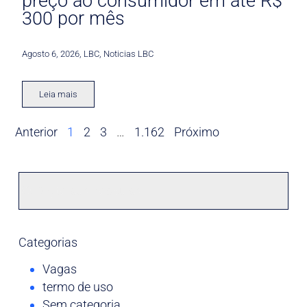
preço ao consumidor em até R$
300 por mês
Agosto 6, 2026
,
LBC
,
Noticias LBC
Leia mais
Anterior
1
2
3
…
1.162
Próximo
Categorias
Vagas
termo de uso
Sem categoria