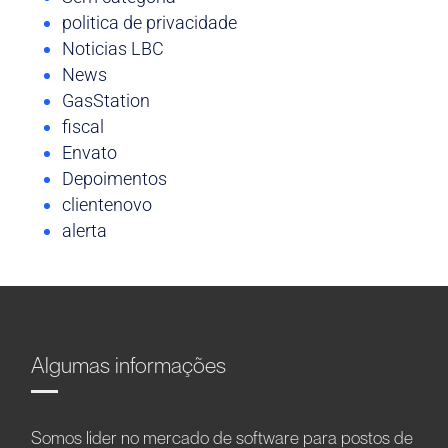
politica de privacidade
Noticias LBC
News
GasStation
fiscal
Envato
Depoimentos
clientenovo
alerta
Algumas informações
Somos líder no mercado de software para postos de