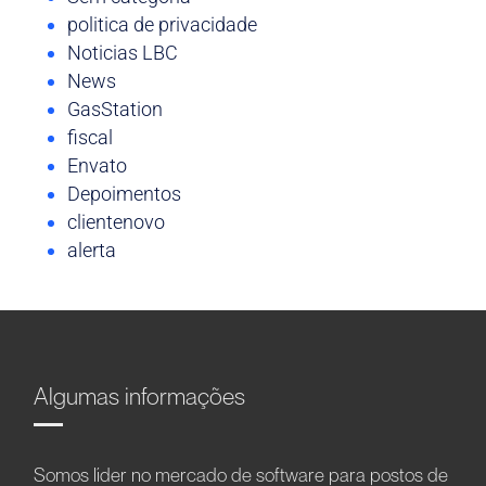
politica de privacidade
Noticias LBC
News
GasStation
fiscal
Envato
Depoimentos
clientenovo
alerta
Algumas informações
Somos líder no mercado de software para postos de