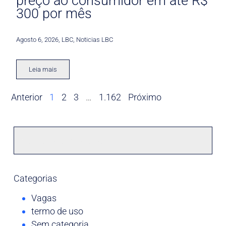
preço ao consumidor em até R$
300 por mês
Agosto 6, 2026
,
LBC
,
Noticias LBC
Leia mais
Anterior
1
2
3
…
1.162
Próximo
Categorias
Vagas
termo de uso
Sem categoria