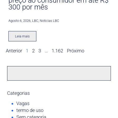
preço ao consumidor em até R$
300 por mês
Agosto 6, 2026
,
LBC
,
Noticias LBC
Leia mais
Anterior
1
2
3
…
1.162
Próximo
Categorias
Vagas
termo de uso
Sem categoria