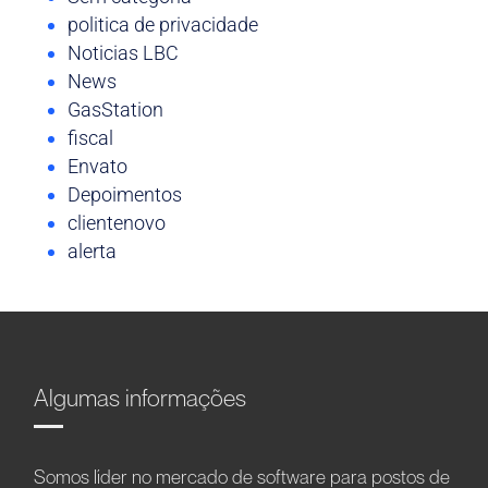
politica de privacidade
Noticias LBC
News
GasStation
fiscal
Envato
Depoimentos
clientenovo
alerta
Algumas informações
Somos líder no mercado de software para postos de