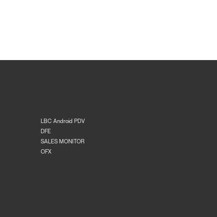
LBC Android PDV
DFE
SALES MONITOR
OFX