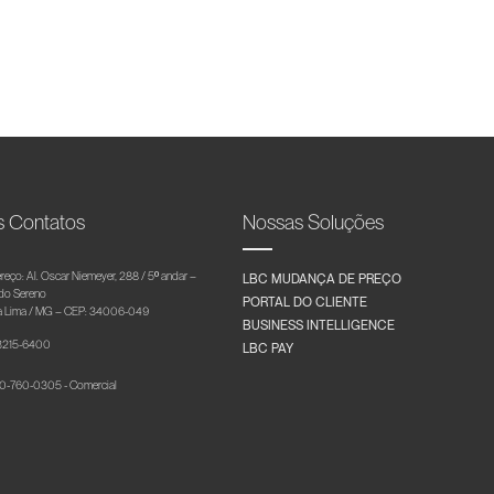
s Contatos
Nossas Soluções
reço: Al. Oscar Niemeyer, 288 / 5º andar –
LBC MUDANÇA DE PREÇO
 do Sereno
PORTAL DO CLIENTE
 Lima / MG – CEP: 34006-049
BUSINESS INTELLIGENCE
 3215-6400
LBC PAY
-760-0305 - Comercial