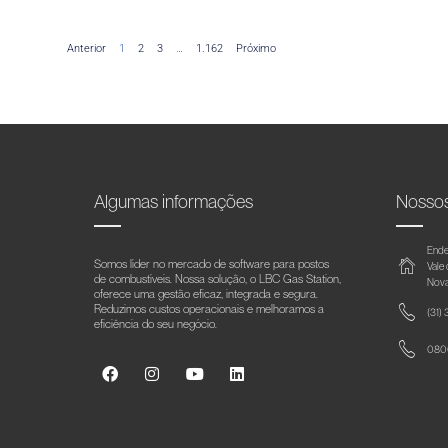
Anterior
1
2
3
…
1.162
Próximo
Algumas informações
Nosso
Ende
Somos líder no mercado de software para postos
Vale
de combustíveis. Nossa solução, o LBC Gas Station,
Nova
oferece uma gestão eficaz, integrada e segura.
Reduzimos custos operacionais e melhoramos a
(31)
eficiência do seu negócio.
0800