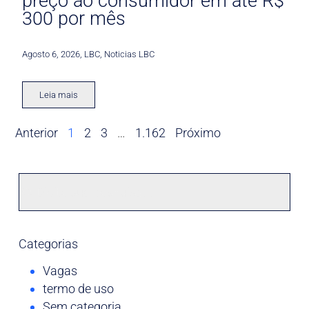
preço ao consumidor em até R$
300 por mês
Agosto 6, 2026
,
LBC
,
Noticias LBC
Leia mais
Anterior
1
2
3
…
1.162
Próximo
Categorias
Vagas
termo de uso
Sem categoria