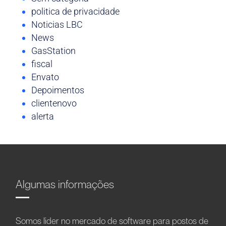
politica de privacidade
Noticias LBC
News
GasStation
fiscal
Envato
Depoimentos
clientenovo
alerta
Algumas informações
Somos líder no mercado de software para postos de