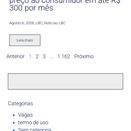
preço ao consumidor em até R$
300 por mês
Agosto 6, 2026
,
LBC
,
Noticias LBC
Leia mais
Anterior
1
2
3
…
1.162
Próximo
Categorias
Vagas
termo de uso
Sem categoria