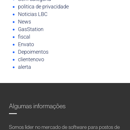
politica de privacidade
Noticias LBC
News
GasStation
fiscal
Envato
Depoimentos
clientenovo
alerta
Algumas informações
Somos líder no mercado de software para postos de