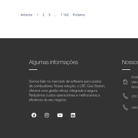
Anterior
1
2
3
…
1.162
Próximo
Algumas informações
Nosso
Ende
Somos líder no mercado de software para postos
Vale
de combustíveis. Nossa solução, o LBC Gas Station,
Nova
oferece uma gestão eficaz, integrada e segura.
Reduzimos custos operacionais e melhoramos a
(31)
eficiência do seu negócio.
0800