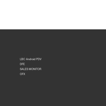
LBC Android PDV
DFE
SALES MONITOR
OFX