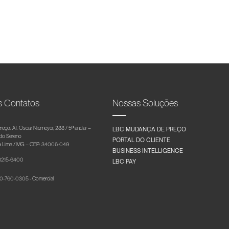
s Contatos
Nossas Soluções
reço: Al. Oscar Niemeyer, 288 / 5º andar –
LBC MUDANÇA DE PREÇO
 do Sereno
PORTAL DO CLIENTE
 Lima / MG – CEP: 34006-049
BUSINESS INTELLIGENCE
 3215-6400
LBC PAY
-760-0305 - Comercial