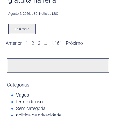
gratuita na feira
Agosto 5, 2026
,
LBC
,
Noticias LBC
Leia mais
Anterior
1
2
3
…
1.161
Próximo
Categorias
Vagas
termo de uso
Sem categoria
politica de privacidade