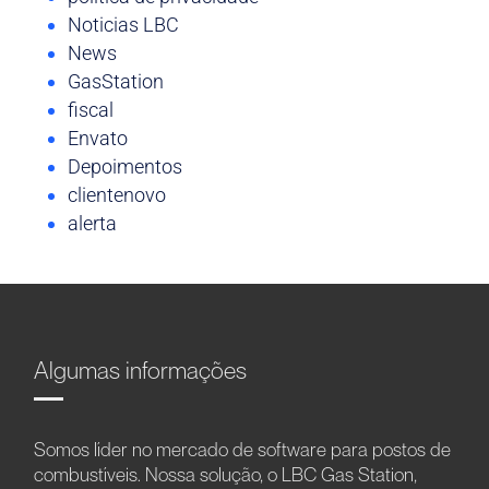
Noticias LBC
News
GasStation
fiscal
Envato
Depoimentos
clientenovo
alerta
Algumas informações
Somos líder no mercado de software para postos de
combustíveis. Nossa solução, o LBC Gas Station,