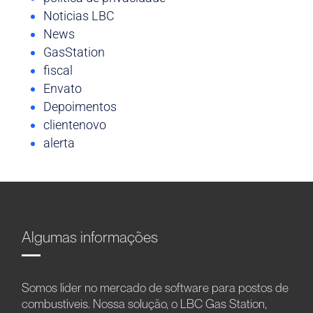
Noticias LBC
News
GasStation
fiscal
Envato
Depoimentos
clientenovo
alerta
Algumas informações
Somos líder no mercado de software para postos de
combustíveis. Nossa solução, o LBC Gas Station,