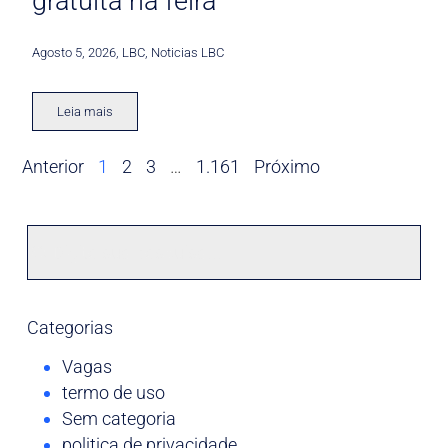
gratuita na feira
Agosto 5, 2026
,
LBC
,
Noticias LBC
Leia mais
Anterior
1
2
3
…
1.161
Próximo
Categorias
Vagas
termo de uso
Sem categoria
politica de privacidade