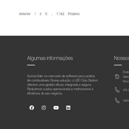
Anterior
1
2
3
…
1.162
Próximo
Algumas informações
Nosso
Ende
Somos líder no mercado de software para postos
Vale
de combustíveis. Nossa solução, o LBC Gas Station,
Nova
oferece uma gestão eficaz, integrada e segura.
Reduzimos custos operacionais e melhoramos a
(31)
eficiência do seu negócio.
0800