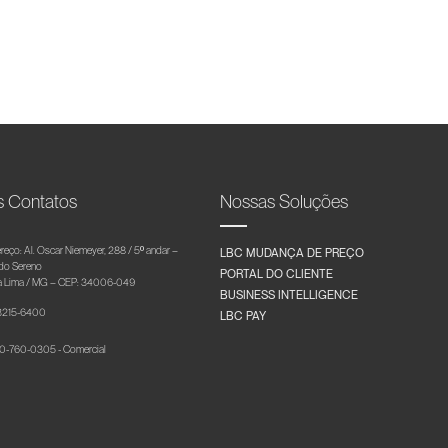
s Contatos
Nossas Soluções
reço: Al. Oscar Niemeyer, 288 / 5º andar –
LBC MUDANÇA DE PREÇO
 do Sereno
PORTAL DO CLIENTE
 Lima / MG – CEP: 34006-049
BUSINESS INTELLIGENCE
 3215-6400
LBC PAY
-760-0305 - Comercial