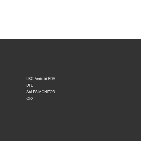
LBC Android PDV
DFE
SALES MONITOR
OFX