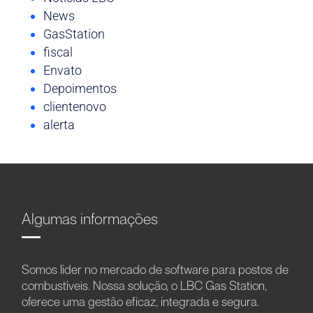
News
GasStation
fiscal
Envato
Depoimentos
clientenovo
alerta
Algumas informações
Somos líder no mercado de software para postos de
combustíveis. Nossa solução, o LBC Gas Station,
oferece uma gestão eficaz, integrada e segura.