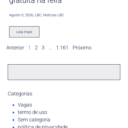
gratuita na feira
Agosto 5, 2026
,
LBC
,
Noticias LBC
Leia mais
Anterior
1
2
3
…
1.161
Próximo
Categorias
Vagas
termo de uso
Sem categoria
politica de privacidade