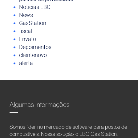
Noticias LBC
News
GasStation
fiscal
Envato
Depoimentos
clientenovo
alerta
Algumas informações
Somos líder no mercado de software para postos de
combustíveis. Nossa solução, o LBC Gas Station,