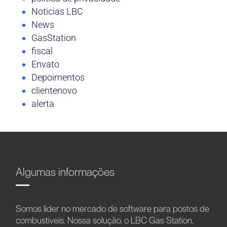
Noticias LBC
News
GasStation
fiscal
Envato
Depoimentos
clientenovo
alerta
Algumas informações
Somos líder no mercado de software para postos de
combustíveis. Nossa solução, o LBC Gas Station,