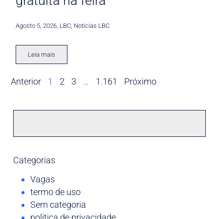
gratuita na feira
Agosto 5, 2026
,
LBC
,
Noticias LBC
Leia mais
Anterior
1
2
3
…
1.161
Próximo
Categorias
Vagas
termo de uso
Sem categoria
politica de privacidade