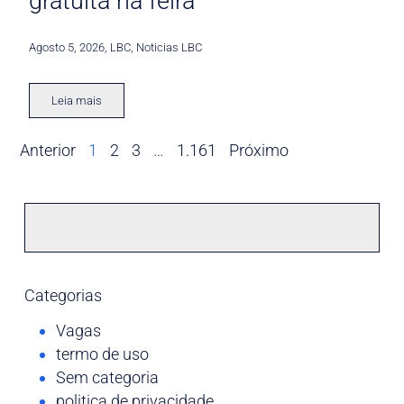
gratuita na feira
Agosto 5, 2026
,
LBC
,
Noticias LBC
Leia mais
Anterior
1
2
3
…
1.161
Próximo
Categorias
Vagas
termo de uso
Sem categoria
politica de privacidade