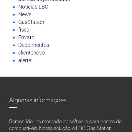
Noticias LBC
News
GasStation
fiscal
Envato
Depoimentos
clientenovo
alerta
Algumas informações
Somos líder no mercado de software para postos de
combustíveis. Nossa solução, o LBC Gas Station,