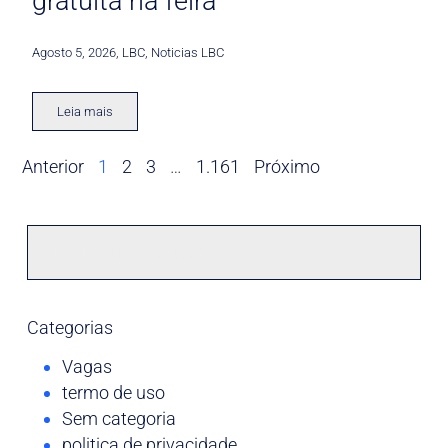
gratuita na feira
Agosto 5, 2026
,
LBC
,
Noticias LBC
Leia mais
Anterior
1
2
3
…
1.161
Próximo
Categorias
Vagas
termo de uso
Sem categoria
politica de privacidade