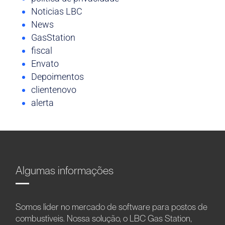
Noticias LBC
News
GasStation
fiscal
Envato
Depoimentos
clientenovo
alerta
Algumas informações
Somos líder no mercado de software para postos de
combustíveis. Nossa solução, o LBC Gas Station,