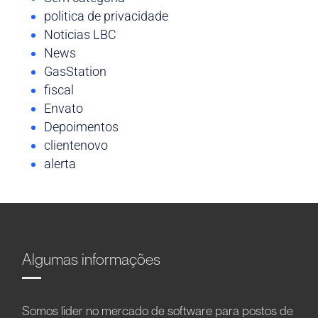
politica de privacidade
Noticias LBC
News
GasStation
fiscal
Envato
Depoimentos
clientenovo
alerta
Algumas informações
Somos líder no mercado de software para postos de