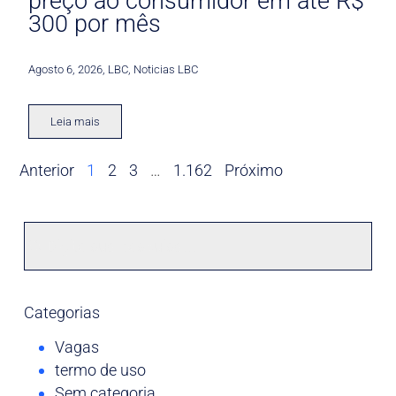
preço ao consumidor em até R$
300 por mês
Agosto 6, 2026
,
LBC
,
Noticias LBC
Leia mais
Anterior
1
2
3
…
1.162
Próximo
Categorias
Vagas
termo de uso
Sem categoria