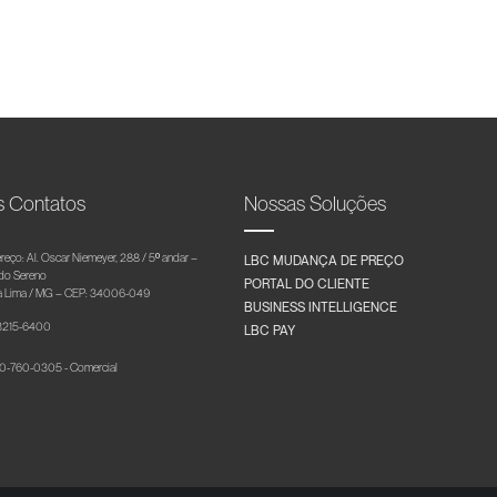
s Contatos
Nossas Soluções
reço: Al. Oscar Niemeyer, 288 / 5º andar –
LBC MUDANÇA DE PREÇO
 do Sereno
PORTAL DO CLIENTE
 Lima / MG – CEP: 34006-049
BUSINESS INTELLIGENCE
 3215-6400
LBC PAY
-760-0305 - Comercial