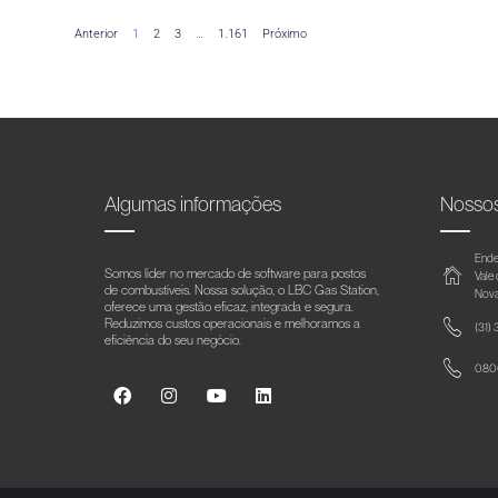
Anterior
1
2
3
…
1.161
Próximo
Algumas informações
Nosso
Ende
Somos líder no mercado de software para postos
Vale
de combustíveis. Nossa solução, o LBC Gas Station,
Nova
oferece uma gestão eficaz, integrada e segura.
Reduzimos custos operacionais e melhoramos a
(31)
eficiência do seu negócio.
0800