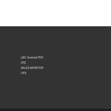
LBC Android PDV
DFE
SALES MONITOR
OFX