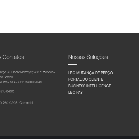
s Contatos
Nossas Soluções
reço: Al. Oscar Niemeyer, 288 / 5º andar –
LBC MUDANÇA DE PREÇO
 do Sereno
PORTAL DO CLIENTE
 Lima / MG – CEP: 34006-049
BUSINESS INTELLIGENCE
 3215-6400
LBC PAY
-760-0305 - Comercial