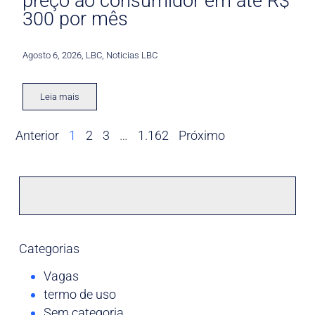
preço ao consumidor em até R$
300 por mês
Agosto 6, 2026
,
LBC
,
Noticias LBC
Leia mais
Anterior
1
2
3
…
1.162
Próximo
Categorias
Vagas
termo de uso
Sem categoria