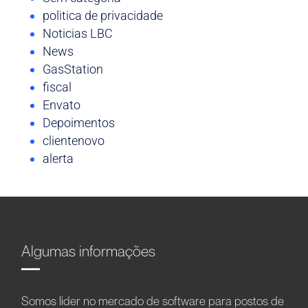
politica de privacidade
Noticias LBC
News
GasStation
fiscal
Envato
Depoimentos
clientenovo
alerta
Algumas informações
Somos líder no mercado de software para postos de