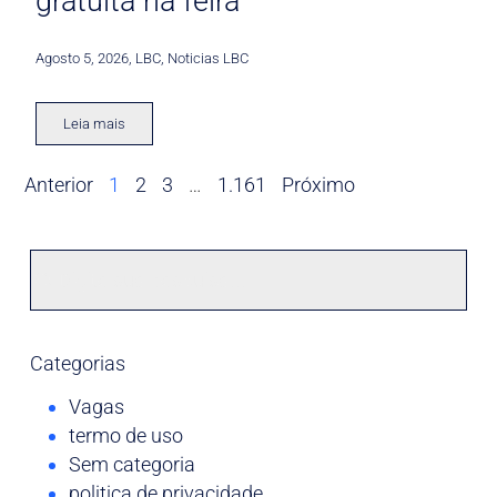
gratuita na feira
Agosto 5, 2026
,
LBC
,
Noticias LBC
Leia mais
Anterior
1
2
3
…
1.161
Próximo
Categorias
Vagas
termo de uso
Sem categoria
politica de privacidade