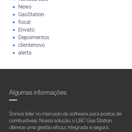
News
GasStation
fiscal
Envato
Depoimentos
clientenovo
alerta
Algumas informações
Somos líder no mercado de software para postos de
combustíveis. Nossa solução, o LBC Gas Station,
oferece uma gestão eficaz, integrada e segura.