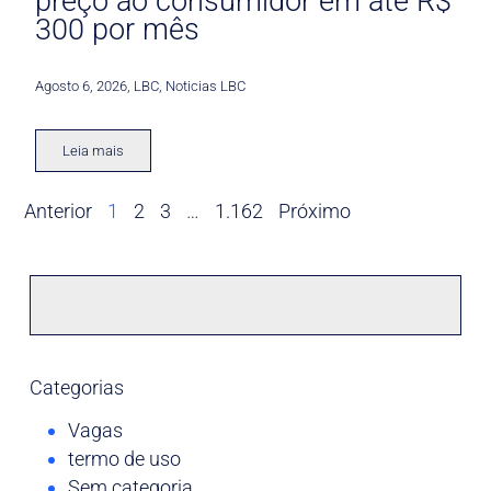
preço ao consumidor em até R$
300 por mês
Agosto 6, 2026
,
LBC
,
Noticias LBC
Leia mais
Anterior
1
2
3
…
1.162
Próximo
Categorias
Vagas
termo de uso
Sem categoria