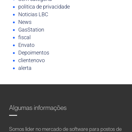
politica de privacidade
Noticias LBC
News
GasStation
fiscal
Envato
Depoimentos
clientenovo
alerta
Algumas informações
Somos líder no mercado de software para postos de