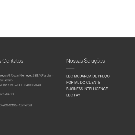
s Contatos
Nossas Soluções
reço: Al. Oscar Niemeyer, 288 / 5º andar –
LBC MUDANÇA DE PREÇO
 do Sereno
PORTAL DO CLIENTE
 Lima / MG – CEP: 34006-049
BUSINESS INTELLIGENCE
 3215-6400
LBC PAY
-760-0305 - Comercial