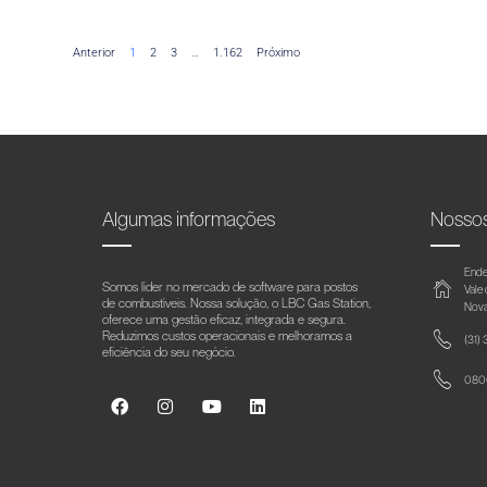
Anterior
1
2
3
…
1.162
Próximo
Algumas informações
Nosso
Ende
Somos líder no mercado de software para postos
Vale
de combustíveis. Nossa solução, o LBC Gas Station,
Nova
oferece uma gestão eficaz, integrada e segura.
Reduzimos custos operacionais e melhoramos a
(31)
eficiência do seu negócio.
0800