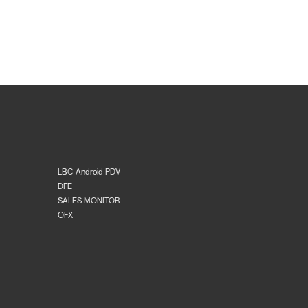
LBC Android PDV
DFE
SALES MONITOR
OFX