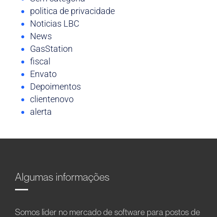
politica de privacidade
Noticias LBC
News
GasStation
fiscal
Envato
Depoimentos
clientenovo
alerta
Algumas informações
Somos líder no mercado de software para postos de