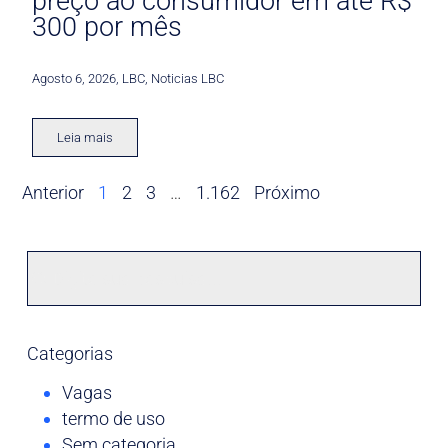
preço ao consumidor em até R$
300 por mês
Agosto 6, 2026
,
LBC
,
Noticias LBC
Leia mais
Anterior
1
2
3
…
1.162
Próximo
Categorias
Vagas
termo de uso
Sem categoria