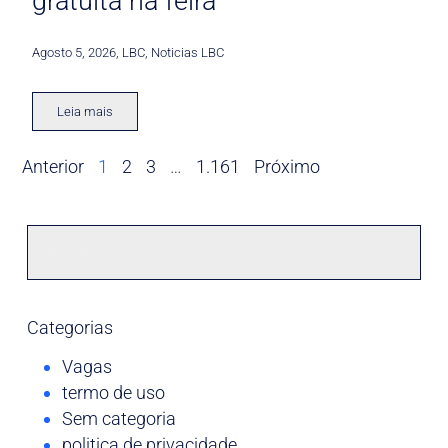
gratuita na feira
Agosto 5, 2026
,
LBC
,
Noticias LBC
Leia mais
Anterior
1
2
3
…
1.161
Próximo
Categorias
Vagas
termo de uso
Sem categoria
politica de privacidade