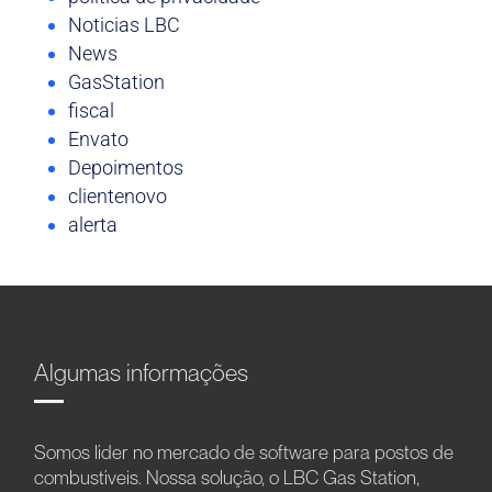
Noticias LBC
News
GasStation
fiscal
Envato
Depoimentos
clientenovo
alerta
Algumas informações
Somos líder no mercado de software para postos de
combustíveis. Nossa solução, o LBC Gas Station,