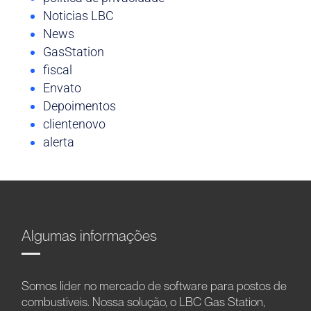
Noticias LBC
News
GasStation
fiscal
Envato
Depoimentos
clientenovo
alerta
Algumas informações
Somos líder no mercado de software para postos de
combustíveis. Nossa solução, o LBC Gas Station,