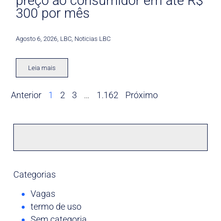
preço ao consumidor em até R$
300 por mês
Agosto 6, 2026
,
LBC
,
Noticias LBC
Leia mais
Anterior
1
2
3
…
1.162
Próximo
Categorias
Vagas
termo de uso
Sem categoria