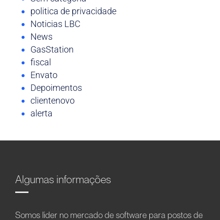
politica de privacidade
Noticias LBC
News
GasStation
fiscal
Envato
Depoimentos
clientenovo
alerta
Algumas informações
Somos líder no mercado de software para postos de