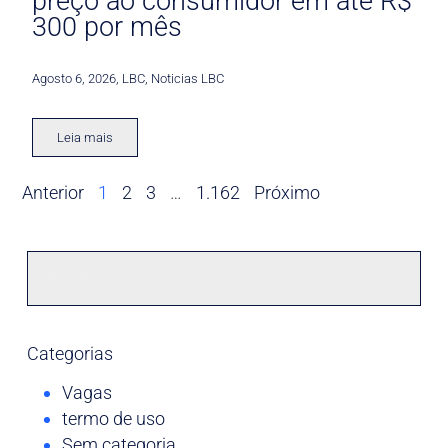
preço ao consumidor em até R$
300 por mês
Agosto 6, 2026
,
LBC
,
Noticias LBC
Leia mais
Anterior
1
2
3
…
1.162
Próximo
Categorias
Vagas
termo de uso
Sem categoria