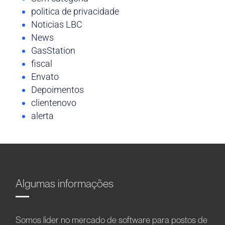
politica de privacidade
Noticias LBC
News
GasStation
fiscal
Envato
Depoimentos
clientenovo
alerta
Algumas informações
Somos líder no mercado de software para postos de