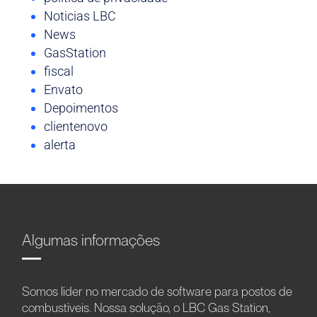
Noticias LBC
News
GasStation
fiscal
Envato
Depoimentos
clientenovo
alerta
Algumas informações
Somos líder no mercado de software para postos de
combustíveis. Nossa solução, o LBC Gas Station,