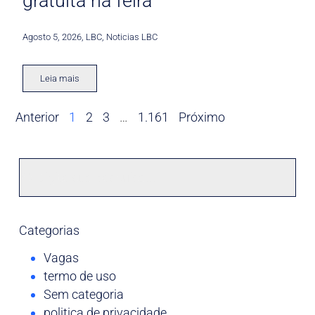
gratuita na feira
Agosto 5, 2026
,
LBC
,
Noticias LBC
Leia mais
Anterior
1
2
3
…
1.161
Próximo
Categorias
Vagas
termo de uso
Sem categoria
politica de privacidade