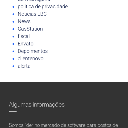
politica de privacidade
Noticias LBC
News
GasStation
fiscal
Envato
Depoimentos
clientenovo
alerta
Algumas informações
Somos líder no mercado de software para postos de