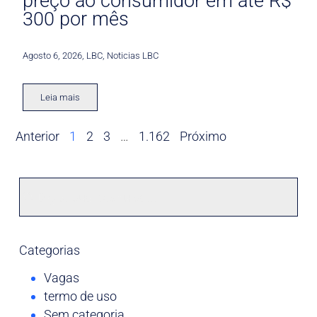
preço ao consumidor em até R$
300 por mês
Agosto 6, 2026
,
LBC
,
Noticias LBC
Leia mais
Anterior
1
2
3
…
1.162
Próximo
Categorias
Vagas
termo de uso
Sem categoria