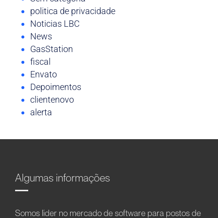
politica de privacidade
Noticias LBC
News
GasStation
fiscal
Envato
Depoimentos
clientenovo
alerta
Algumas informações
Somos líder no mercado de software para postos de