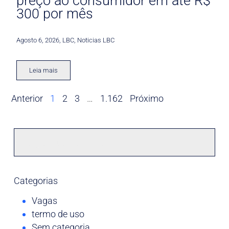
preço ao consumidor em até R$
300 por mês
Agosto 6, 2026
,
LBC
,
Noticias LBC
Leia mais
Anterior
1
2
3
…
1.162
Próximo
Categorias
Vagas
termo de uso
Sem categoria