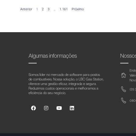
Anterior
1
2
3
…
1.161
Próximo
Algumas informações
Nosso
Ende
Somos líder no mercado de software para postos
Vale
de combustíveis. Nossa solução, o LBC Gas Station,
Nova
oferece uma gestão eficaz, integrada e segura.
Reduzimos custos operacionais e melhoramos a
(31)
eficiência do seu negócio.
0800