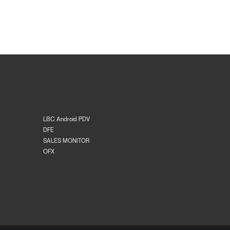
LBC Android PDV
DFE
SALES MONITOR
OFX