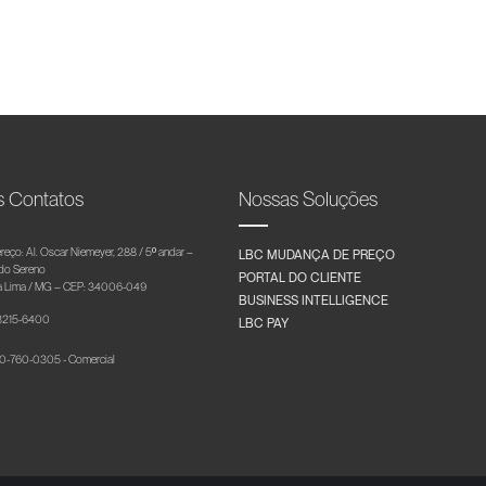
s Contatos
Nossas Soluções
reço: Al. Oscar Niemeyer, 288 / 5º andar –
LBC MUDANÇA DE PREÇO
 do Sereno
PORTAL DO CLIENTE
 Lima / MG – CEP: 34006-049
BUSINESS INTELLIGENCE
 3215-6400
LBC PAY
-760-0305 - Comercial