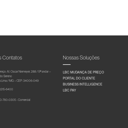
s Contatos
Nossas Soluções
reço: Al. Oscar Niemeyer, 288 / 5º andar –
LBC MUDANÇA DE PREÇO
 do Sereno
PORTAL DO CLIENTE
 Lima / MG – CEP: 34006-049
BUSINESS INTELLIGENCE
 3215-6400
LBC PAY
-760-0305 - Comercial