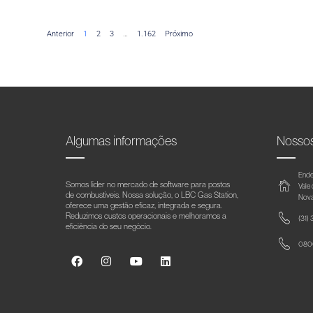
Anterior
1
2
3
…
1.162
Próximo
Algumas informações
Nosso
Ende
Somos líder no mercado de software para postos
Vale
de combustíveis. Nossa solução, o LBC Gas Station,
Nova
oferece uma gestão eficaz, integrada e segura.
Reduzimos custos operacionais e melhoramos a
(31)
eficiência do seu negócio.
0800