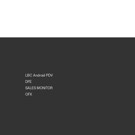
LBC Android PDV
DFE
SALES MONITOR
OFX