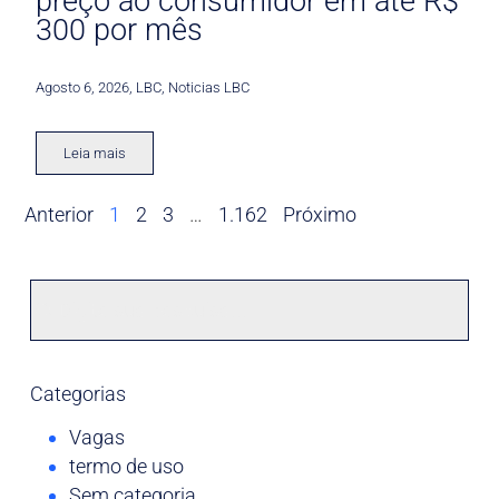
preço ao consumidor em até R$
300 por mês
Agosto 6, 2026
,
LBC
,
Noticias LBC
Leia mais
Anterior
1
2
3
…
1.162
Próximo
Categorias
Vagas
termo de uso
Sem categoria