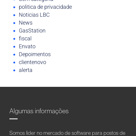
politica de privacidade
Noticias LBC
News
GasStation
fiscal
Envato
Depoimentos
clientenovo
alerta
Algumas informações
Somos líder no mercado de software para postos de