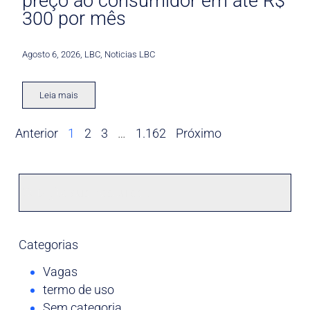
preço ao consumidor em até R$
300 por mês
Agosto 6, 2026
,
LBC
,
Noticias LBC
Leia mais
Anterior
1
2
3
…
1.162
Próximo
Categorias
Vagas
termo de uso
Sem categoria