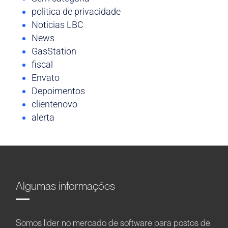
politica de privacidade
Noticias LBC
News
GasStation
fiscal
Envato
Depoimentos
clientenovo
alerta
Algumas informações
Somos líder no mercado de software para postos de