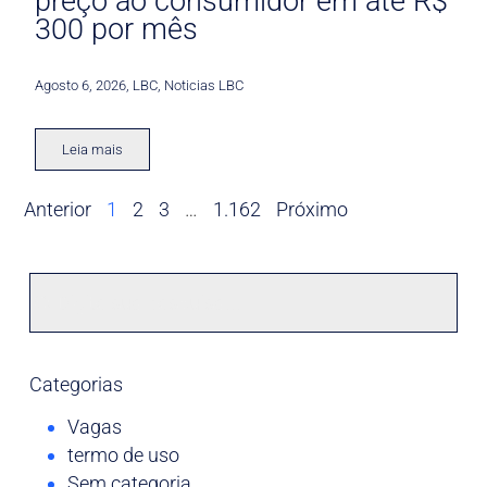
preço ao consumidor em até R$
300 por mês
Agosto 6, 2026
,
LBC
,
Noticias LBC
Leia mais
Anterior
1
2
3
…
1.162
Próximo
Categorias
Vagas
termo de uso
Sem categoria