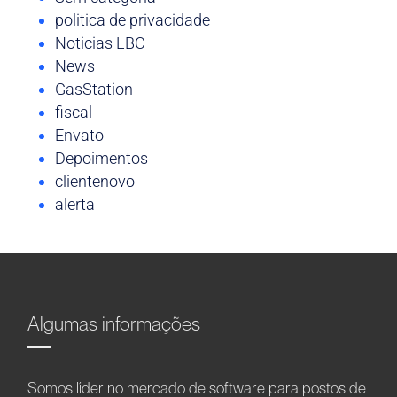
politica de privacidade
Noticias LBC
News
GasStation
fiscal
Envato
Depoimentos
clientenovo
alerta
Algumas informações
Somos líder no mercado de software para postos de