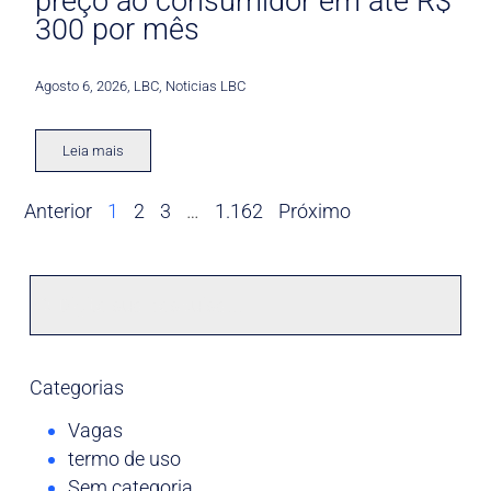
preço ao consumidor em até R$
300 por mês
Agosto 6, 2026
,
LBC
,
Noticias LBC
Leia mais
Anterior
1
2
3
…
1.162
Próximo
Categorias
Vagas
termo de uso
Sem categoria