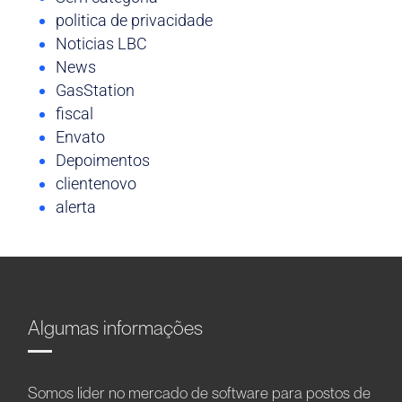
politica de privacidade
Noticias LBC
News
GasStation
fiscal
Envato
Depoimentos
clientenovo
alerta
Algumas informações
Somos líder no mercado de software para postos de