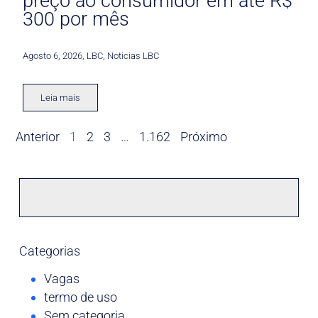
preço ao consumidor em até R$
300 por mês
Agosto 6, 2026
,
LBC
,
Noticias LBC
Leia mais
Anterior
1
2
3
…
1.162
Próximo
Categorias
Vagas
termo de uso
Sem categoria