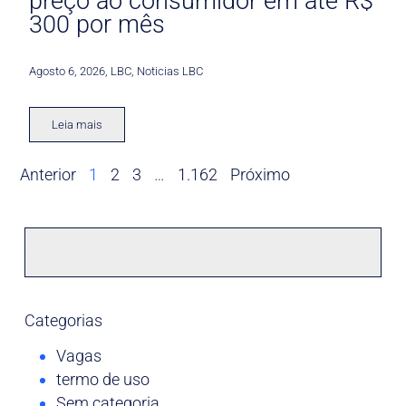
preço ao consumidor em até R$
300 por mês
Agosto 6, 2026
,
LBC
,
Noticias LBC
Leia mais
Anterior
1
2
3
…
1.162
Próximo
Categorias
Vagas
termo de uso
Sem categoria