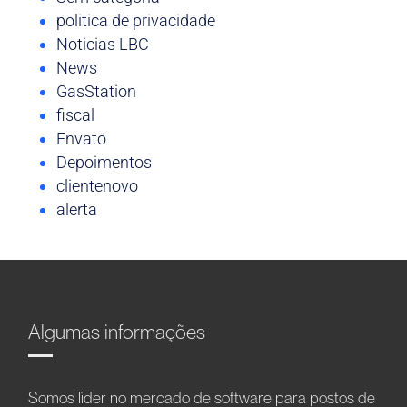
politica de privacidade
Noticias LBC
News
GasStation
fiscal
Envato
Depoimentos
clientenovo
alerta
Algumas informações
Somos líder no mercado de software para postos de