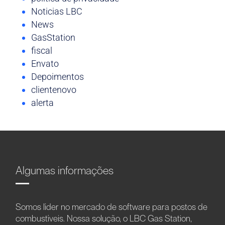
Noticias LBC
News
GasStation
fiscal
Envato
Depoimentos
clientenovo
alerta
Algumas informações
Somos líder no mercado de software para postos de
combustíveis. Nossa solução, o LBC Gas Station,