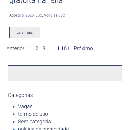
gratuita na feira
Agosto 5, 2026
,
LBC
,
Noticias LBC
Leia mais
Anterior
1
2
3
…
1.161
Próximo
Categorias
Vagas
termo de uso
Sem categoria
politica de privacidade