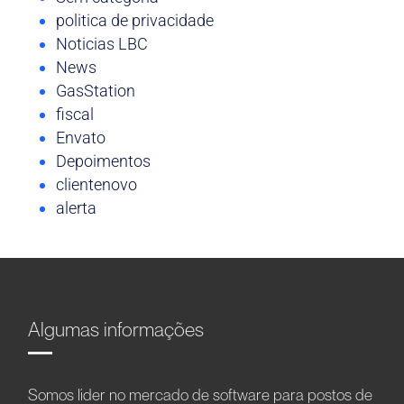
politica de privacidade
Noticias LBC
News
GasStation
fiscal
Envato
Depoimentos
clientenovo
alerta
Algumas informações
Somos líder no mercado de software para postos de