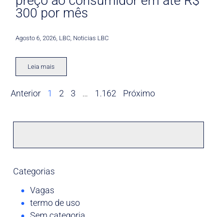
preço ao consumidor em até R$
300 por mês
Agosto 6, 2026
,
LBC
,
Noticias LBC
Leia mais
Anterior
1
2
3
…
1.162
Próximo
Categorias
Vagas
termo de uso
Sem categoria