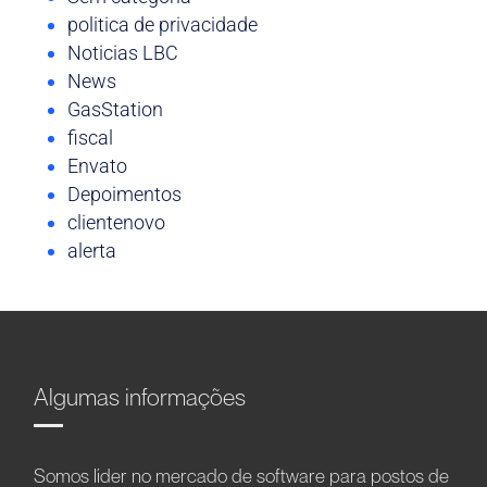
politica de privacidade
Noticias LBC
News
GasStation
fiscal
Envato
Depoimentos
clientenovo
alerta
Algumas informações
Somos líder no mercado de software para postos de