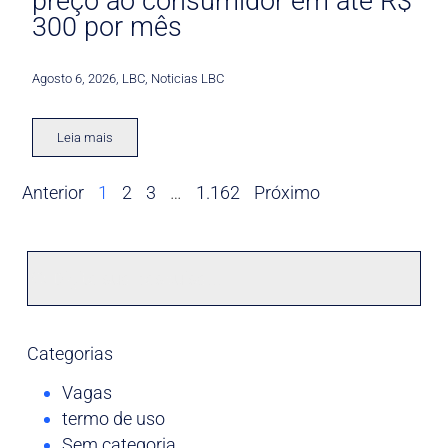
preço ao consumidor em até R$
300 por mês
Agosto 6, 2026
,
LBC
,
Noticias LBC
Leia mais
Anterior
1
2
3
…
1.162
Próximo
Categorias
Vagas
termo de uso
Sem categoria