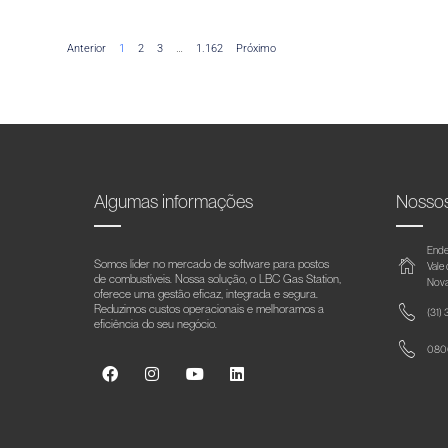
Anterior
1
2
3
…
1.162
Próximo
Algumas informações
Nosso
Ende
Somos líder no mercado de software para postos
Vale
de combustíveis. Nossa solução, o LBC Gas Station,
Nova
oferece uma gestão eficaz, integrada e segura.
Reduzimos custos operacionais e melhoramos a
(31)
eficiência do seu negócio.
0800