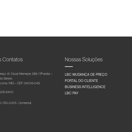
s Contatos
Nossas Soluções
reço: Al. Oscar Niemeyer, 288 / 5º andar –
LBC MUDANÇA DE PREÇO
 do Sereno
PORTAL DO CLIENTE
 Lima / MG – CEP: 34006-049
BUSINESS INTELLIGENCE
 3215-6400
LBC PAY
-760-0305 - Comercial