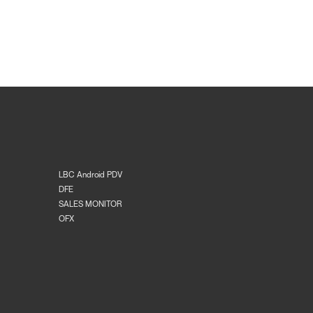
LBC Android PDV
DFE
SALES MONITOR
OFX