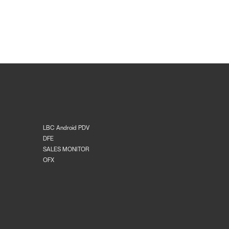
LBC Android PDV
DFE
SALES MONITOR
OFX