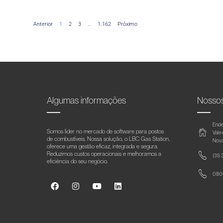
Anterior
1
2
3
…
1.162
Próximo
Algumas informações
Nosso
Ende
Somos líder no mercado de software para postos
Vale
de combustíveis. Nossa solução, o LBC Gas Station,
Nova
oferece uma gestão eficaz, integrada e segura.
Reduzimos custos operacionais e melhoramos a
(31)
eficiência do seu negócio.
0800