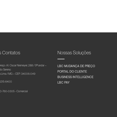
s Contatos
Nossas Soluções
reço: Al. Oscar Niemeyer, 288 / 5º andar –
LBC MUDANÇA DE PREÇO
 do Sereno
PORTAL DO CLIENTE
 Lima / MG – CEP: 34006-049
BUSINESS INTELLIGENCE
 3215-6400
LBC PAY
-760-0305 - Comercial