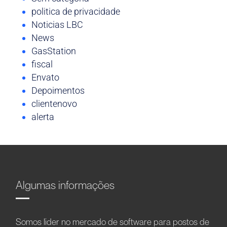
politica de privacidade
Noticias LBC
News
GasStation
fiscal
Envato
Depoimentos
clientenovo
alerta
Algumas informações
Somos líder no mercado de software para postos de