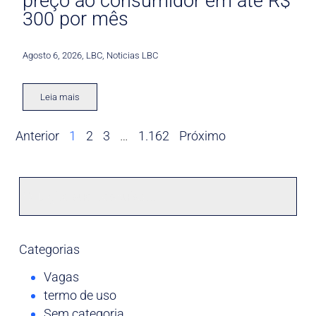
preço ao consumidor em até R$
300 por mês
Agosto 6, 2026
,
LBC
,
Noticias LBC
Leia mais
Anterior
1
2
3
…
1.162
Próximo
Categorias
Vagas
termo de uso
Sem categoria