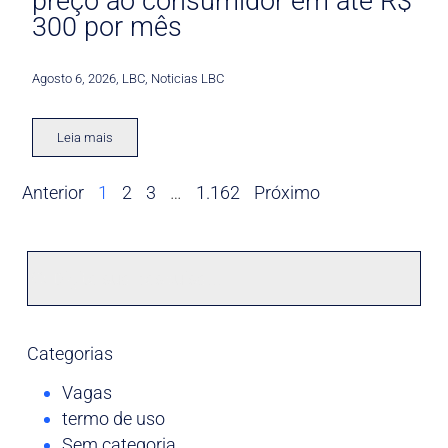
preço ao consumidor em até R$
300 por mês
Agosto 6, 2026
,
LBC
,
Noticias LBC
Leia mais
Anterior
1
2
3
…
1.162
Próximo
Categorias
Vagas
termo de uso
Sem categoria