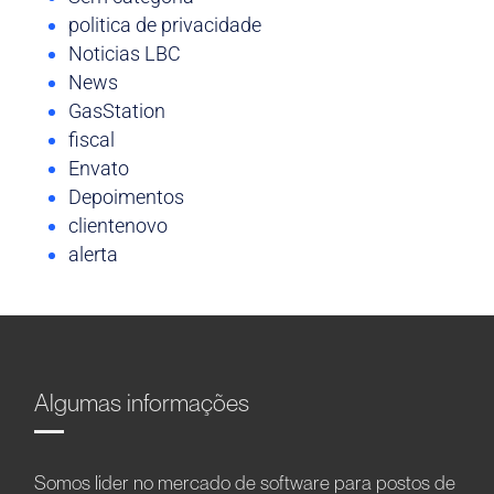
politica de privacidade
Noticias LBC
News
GasStation
fiscal
Envato
Depoimentos
clientenovo
alerta
Algumas informações
Somos líder no mercado de software para postos de