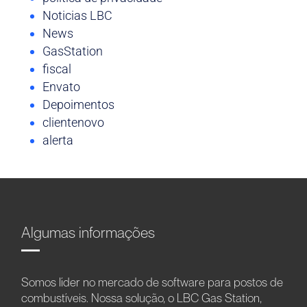
Noticias LBC
News
GasStation
fiscal
Envato
Depoimentos
clientenovo
alerta
Algumas informações
Somos líder no mercado de software para postos de
combustíveis. Nossa solução, o LBC Gas Station,