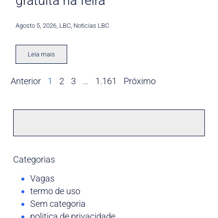
gratuita na feira
Agosto 5, 2026
,
LBC
,
Noticias LBC
Leia mais
Anterior
1
2
3
…
1.161
Próximo
Categorias
Vagas
termo de uso
Sem categoria
politica de privacidade