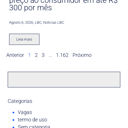
preço ao consumidor em até R$
300 por mês
Agosto 6, 2026
,
LBC
,
Noticias LBC
Leia mais
Anterior
1
2
3
…
1.162
Próximo
Categorias
Vagas
termo de uso
Sem categoria