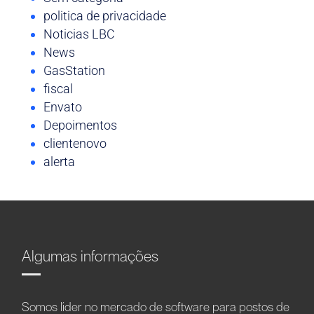
politica de privacidade
Noticias LBC
News
GasStation
fiscal
Envato
Depoimentos
clientenovo
alerta
Algumas informações
Somos líder no mercado de software para postos de