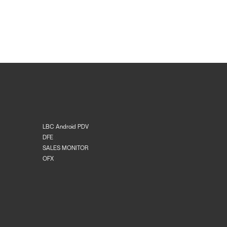
LBC Android PDV
DFE
SALES MONITOR
OFX