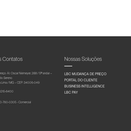
s Contatos
Nossas Soluções
reço: Al. Oscar Niemeyer, 288 / 5º andar –
LBC MUDANÇA DE PREÇO
 do Sereno
PORTAL DO CLIENTE
 Lima / MG – CEP: 34006-049
BUSINESS INTELLIGENCE
 3215-6400
LBC PAY
-760-0305 - Comercial