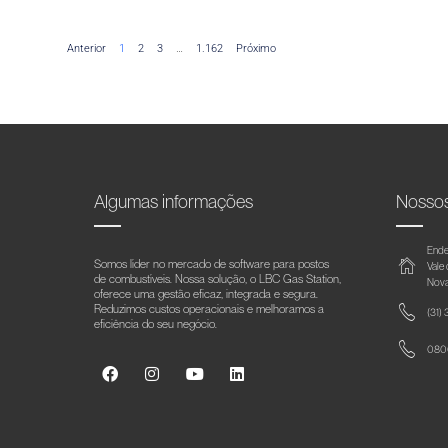
Anterior
1
2
3
…
1.162
Próximo
Algumas informações
Nosso
Ende
Somos líder no mercado de software para postos
Vale
de combustíveis. Nossa solução, o LBC Gas Station,
Nova
oferece uma gestão eficaz, integrada e segura.
Reduzimos custos operacionais e melhoramos a
(31)
eficiência do seu negócio.
0800