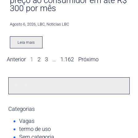
preço ao consumidor em até R$
300 por mês
Agosto 6, 2026
,
LBC
,
Noticias LBC
Leia mais
Anterior
1
2
3
…
1.162
Próximo
Categorias
Vagas
termo de uso
Sem categoria