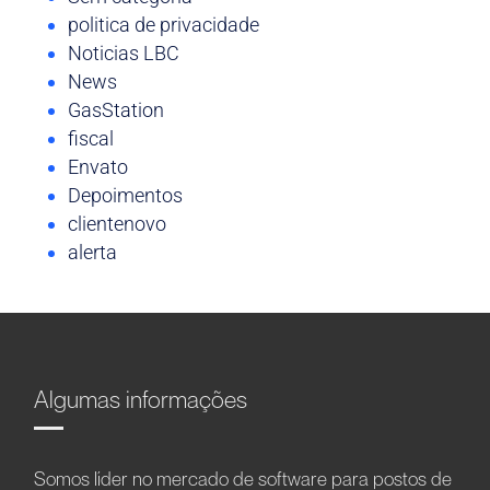
politica de privacidade
Noticias LBC
News
GasStation
fiscal
Envato
Depoimentos
clientenovo
alerta
Algumas informações
Somos líder no mercado de software para postos de